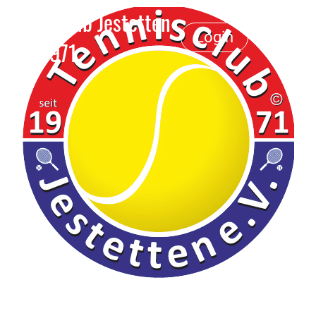
Tennisclub Jestetten
Login
e.V. 1971
Menü