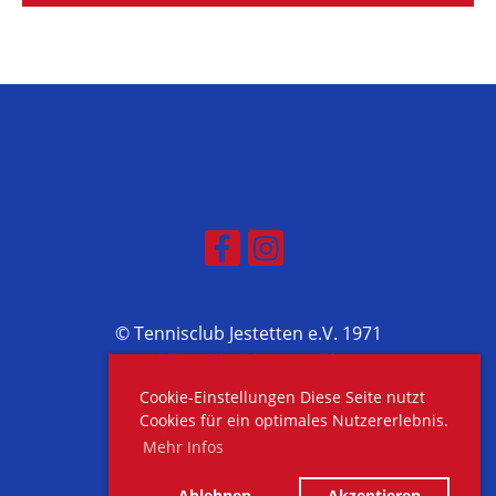
© Tennisclub Jestetten e.V. 1971
Erstellt mit ClubDesk Vereinssoftware
Cookie-Einstellungen Diese Seite nutzt
Cookies für ein optimales Nutzererlebnis.
Mehr Infos
Impressum
Datenschutz
Ablehnen
Akzeptieren