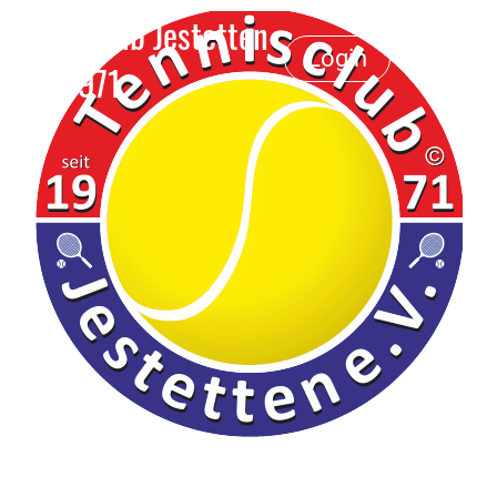
Tennisclub Jestetten
Login
e.V. 1971
Menü